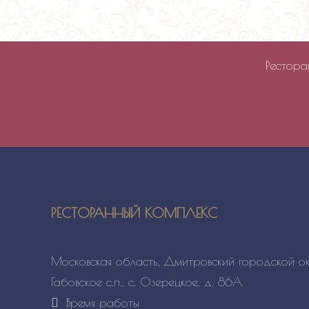
Ресторанн
РЕСТОРАННЫЙ КОМПЛЕКС
Московская область, Дмитровский городской ок
Габовское с.п., с. Озерецкое, д. 86А
Время работы