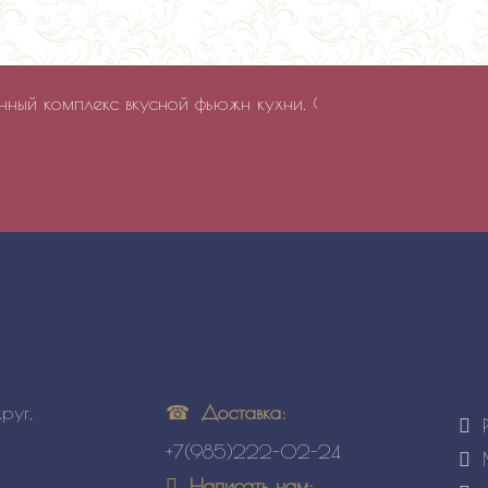
ый комплекс вкусной фьюжн кухни. Стиль фьюжн отражен н
Доставка:
руг,
+7(985)222-02-24
Написать нам: