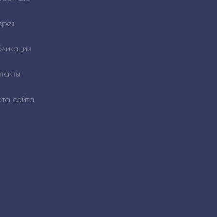
ерея
бликации
такты
рта сайта