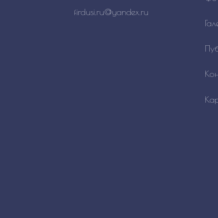
firdusi.ru@yandex.ru
Гал
Пу
Кон
Ка