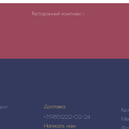
Ресторанный комплекс вкусной фьюжн кухни. 
Доставка:
руг,
Рес
+7(985)222-02-24
Ме
Написать нам:
Фо