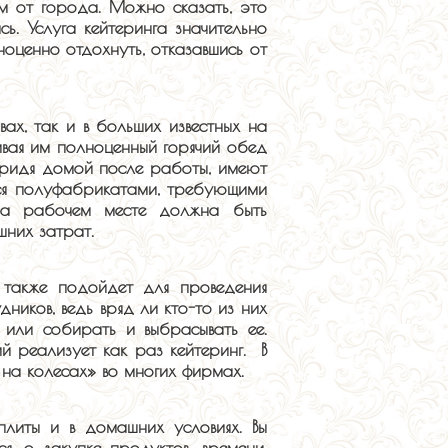
км от города. Можно сказать, это
ь. Услуга кейтеринга значительно
ноценно отдохнуть, отказавшись от
ах, так и в больших известных на
ивая им полноценный горячий обед
придя домой после работы, имеют
ься полуфабрикатами, требующими
на рабочем месте должна быть
шних затрат.
 также подойдет для проведения
ников, ведь вряд ли кто-то из них
 или собирать и выбрасывать ее.
й реализует как раз кейтеринг. В
на колесах» во многих фирмах.
плиты и в домашних условиях. Вы
, о закупке продуктов, времени,