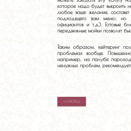
которое надо будет выкроить на
любое ваше желание, составя
подходящего вам меню, но и
официантов и т.д.). Готовые 
передвижные мойки позволят быс
Таким образом, кейтеринг по
проблемах вообще. Повышенна
например, на палубе пароход
ненужных проблем, рекомендуетс
« НАЗАД