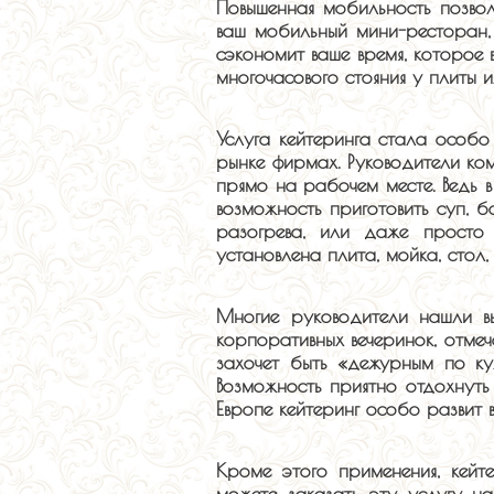
Повышенная мобильность позвол
ваш мобильный мини-ресторан, 
сэкономит ваше время, которое 
многочасового стояния у плиты 
Услуга кейтеринга стала особо
рынке фирмах. Руководители ко
прямо на рабочем месте. Ведь 
возможность приготовить суп,
разогрева, или даже прост
установлена плита, мойка, стол,
Многие руководители нашли в
корпоративных вечеринок, отмеч
захочет быть «дежурным по ку
Возможность приятно отдохнуть
Европе кейтеринг особо развит
Кроме этого применения, кейте
можете заказать эту услугу н