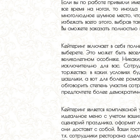
Если вы по работе привыкли име
все время на ногах, то иногда
многолюдное шумное место, что
избежать всего этого, выбрав т
Вы сможете заказать полностью в
Кейтеринг включает в себя пол
выберете. Это может быть весе
великолепном особняке. Никаки
исключительно для вас. Сотру
торжества: в каких условиях б
шашлыки, а вот для более рома
обговорить степень участия сот
предпочтете более демократичн
Кейтеринг является комплексно
идеальное меню с учетом ваши
сценарий праздника, оформят л
они доставят с собой. Ваши го
т.к. сотрудники ресторана сдел