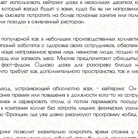
яет использовать кейтринг даже в нескольких десятках 
который всегда будет с вами, куда бы вы ни направилис
вы сможете потратить на более полезные занятия или пол
или поездки в оживленный ресторан.
 популярной как в небольших производственных коллектив
мпаний заботятся о здоровье своих сотрудников, обеспеч
в наше напряженное время лишь немногие люди, поздно 
 борщ или запекать мясо. Многие предпочитают обходит
о фаст-фудом. Однако даже для разогрева блюда 
 что требует как дополнительного пространства, так и ли
ыход, устраивающий абсолютно всех, - кейтеринг. Он
ания премии или повышения в должности кого-то из сотруд
хне» и сервировать столы, а потом перемывать посуду
 в компании коллег без затраты лишних физических усили
 во Франции, где уже давно реализуют программу «обед 
ринг позволит значительно сократить время стояния у 
а день рождения или юбилей свадьбы и не задумываться