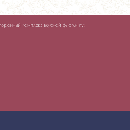
ный комплекс вкусной фьюжн кухни. Стиль фьюжн отражен 