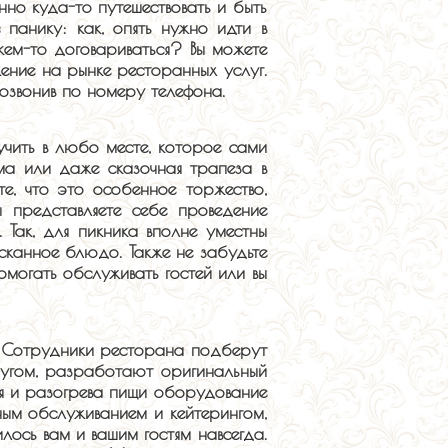
но куда-то путешествовать и быть
 панику: как, опять нужно идти в
кем-то договариваться? Вы можете
жение на рынке ресторанных услуг.
позвонив по номеру телефона.
учить в любо месте, которое сами
ма или даже сказочная трапеза в
те, что это особенное торжество,
ы представляете себе проведение
 Так, для пикника вполне уместны
сканное блюдо. Также не забудьте
могать обслуживать гостей или вы
д. Сотрудники ресторана подберут
ругом, разработают оригинальный
ия и разогрева пищи оборудование
ным обслуживанием и кейтерингом,
лось вам и вашим гостям навсегда.