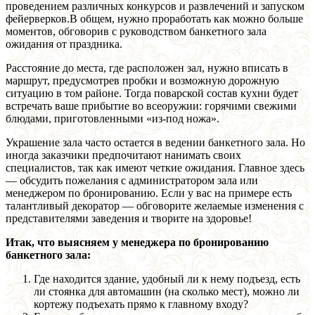
проведением различных конкурсов и развлечений и запуском
фейерверков.В общем, нужно проработать как можно больше
моментов, обговорив с руководством банкетного зала
ожидания от праздника.
Расстояние до места, где расположен зал, нужно вписать в
маршрут, предусмотрев пробки и возможную дорожную
ситуацию в том районе. Тогда поварской состав кухни будет
встречать ваше прибытие во всеоружии: горячими свежими
блюдами, приготовленными «из-под ножа».
Украшение зала часто остается в ведении банкетного зала. Но
иногда заказчики предпочитают нанимать своих
специалистов, так как имеют четкие ожидания. Главное здесь
— обсудить пожелания с администратором зала или
менеджером по бронированию. Если у вас на примере есть
талантливый декоратор — обговорите желаемые изменения с
представителями заведения и творите на здоровье!
Итак, что выясняем у менеджера по бронированию
банкетного зала:
Где находится здание, удобный ли к нему подъезд, есть
ли стоянка для автомашин (на сколько мест), можно ли
кортежу подъехать прямо к главному входу?