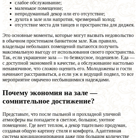
слабое обслуживание;
маленькое помещение;
непродуманный декор или его отсутствие;
духота в зале или напротив, чрезмерный холод;
отсутствие места для танцев и пространства для диджея.
Это основные моменты, которые могут вызвать недовольство
в обычном простеньком банкетном зале. Как правило,
владельцы небольших помещений пытаются получить
максимальную выгоду от использования своего пространства.
Так, если украшение зала — то безвкусное, подешевле. Еда —
с доступной экономией в качестве, а обслуживание настолько
ненавязчивое, что сложно оценить его. Молодожены и гости
начинают расстраиваться, а если уж и ведущий подвел, то все
мероприятие омрачено несбывшимися надеждами.
Почему экономия на зале —
сомнительное достижение?
Представьте, что после пыльной и прохладной уличной
атмосферы вы попадаете в светлое, большое, уютное
помещение. Где веет теплом, а декор тщательно продуман,
создавая общую картину стиля и комфорта. Адаптивная
система кондиционирования даже при большом количестве