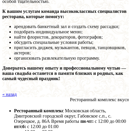
особой тщательностью.
К вашим услугам команда высококлассных специалистов
ресторана, которые помогут:
арендовать банкетный зал и создать схему рассадки;
подобрать индивидуальное меню;
найти флористов, декораторов, фотографов;
обсудить специальные условия работы;
пригласить диджея, музыкантов, певцов, танцовщиков,
актеров;
организовать развлекательную программу.
Доверьтесь нашему опыту и профессиональному чутью —
ваша свадьба останется в памяти близких и родных, как
самый чудесный праздник!
« назад
Ресторанный комплекс вкусной фью
Ресторанный комплекс
Московская область,
Дмитровский городской округ, Габовское с.п., с.
Озерецкое, д. 86А
Время работы
пн-чт:
с 12:00 до 00:00
пт/сб:
с 12:00 до 01:00