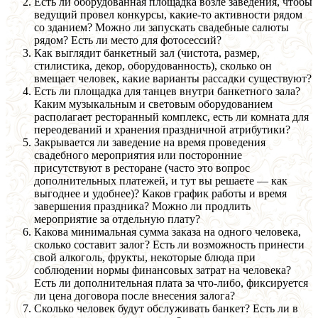
Есть ли оборудованная площадка возле заведения, чтобы
ведущий провел конкурсы, какие-то активности рядом
со зданием? Можно ли запускать свадебные салюты
рядом? Есть ли место для фотосессий?
Как выглядит банкетный зал (чистота, размер,
стилистика, декор, оборудованность), сколько он
вмещает человек, какие варианты рассадки существуют?
Есть ли площадка для танцев внутри банкетного зала?
Каким музыкальным и световым оборудованием
располагает ресторанный комплекс, есть ли комната для
переодеваний и хранения праздничной атрибутики?
Закрывается ли заведение на время проведения
свадебного мероприятия или посторонние
присутствуют в ресторане (часто это вопрос
дополнительных платежей, и тут вы решаете — как
выгоднее и удобнее)? Каков график работы и время
завершения праздника? Можно ли продлить
мероприятие за отдельную плату?
Какова минимальная сумма заказа на одного человека,
сколько составит залог? Есть ли возможность принести
свой алкоголь, фрукты, некоторые блюда при
соблюдении нормы финансовых затрат на человека?
Есть ли дополнительная плата за что-либо, фиксируется
ли цена договора после внесения залога?
Сколько человек будут обслуживать банкет? Есть ли в