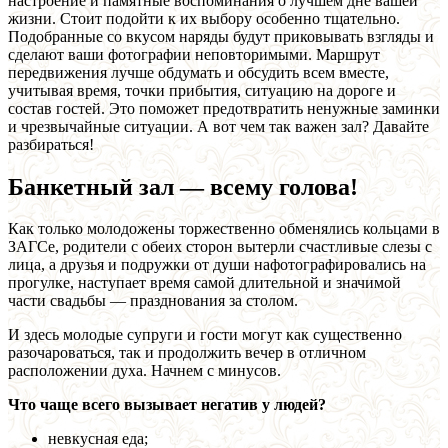
настроение и памятные воспоминания о лучшем дне вашей
жизни. Стоит подойти к их выбору особенно тщательно.
Подобранные со вкусом наряды будут приковывать взгляды и
сделают ваши фотографии неповторимыми. Маршрут
передвижения лучше обдумать и обсудить всем вместе,
учитывая время, точки прибытия, ситуацию на дороге и
состав гостей. Это поможет предотвратить ненужные заминки
и чрезвычайные ситуации. А вот чем так важен зал? Давайте
разбираться!
Банкетный зал — всему голова!
Как только молодожены торжественно обменялись кольцами в
ЗАГСе, родители с обеих сторон вытерли счастливые слезы с
лица, а друзья и подружки от души нафотографировались на
прогулке, наступает время самой длительной и значимой
части свадьбы — празднования за столом.
И здесь молодые супруги и гости могут как существенно
разочароваться, так и продолжить вечер в отличном
расположении духа. Начнем с минусов.
Что чаще всего вызывает негатив у людей?
невкусная еда;